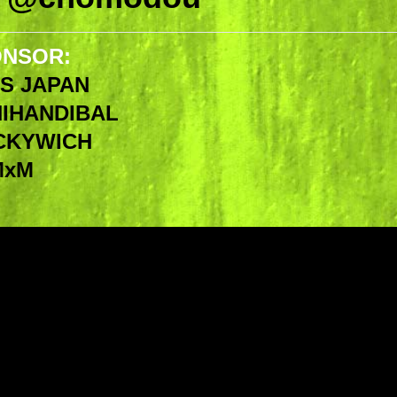
NSOR:
S JAPAN
IHANDIBAL
CKYWICH
MxM