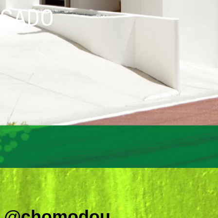
AGADO
@chomodou