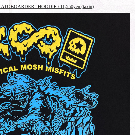
BOARDER” HOODIE / 11,550yen (taxin)