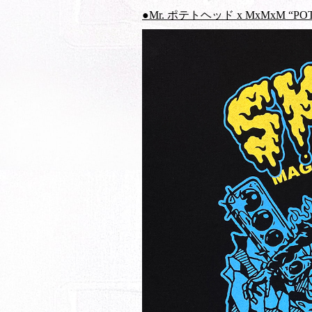
●Mr. ポテトヘッド x MxMxM “POTATO