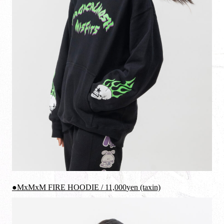
●MxMxM FIRE HOODIE /
11,000
yen (taxin)