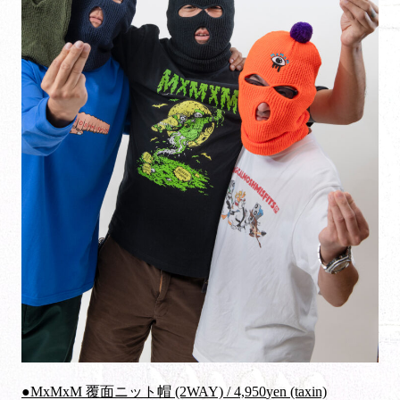
●MxMxM 覆面ニット帽 (2WAY) /
4,950
yen (taxin)