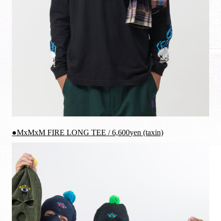
●MxMxM FIRE LONG TEE /
6,600
yen (taxin)