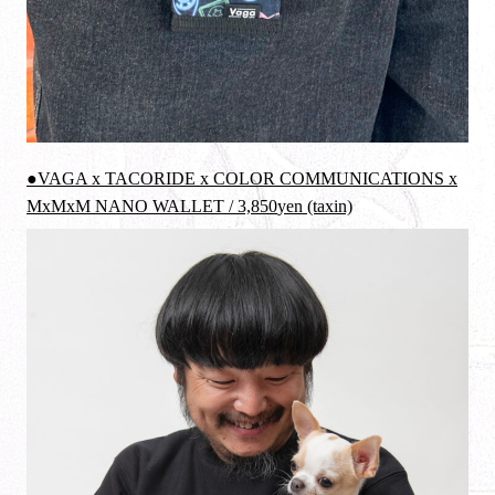
●VAGA x TACORIDE x COLOR COMMUNICATIONS x
MxMxM NANO WALLET /
3,850
yen (taxin)