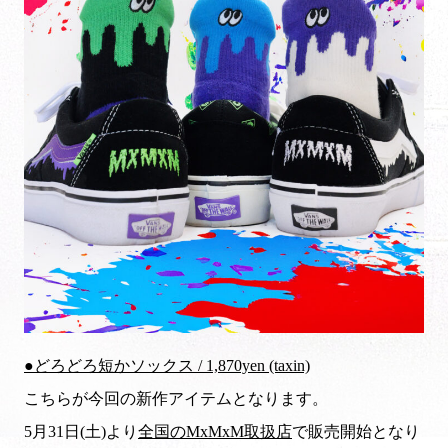
●どろどろ短かソックス / 1,870yen (taxin)
こちらが今回の新作アイテムとなります。
5月31日(土)より
全国のMxMxM取扱店
で販売開始となり