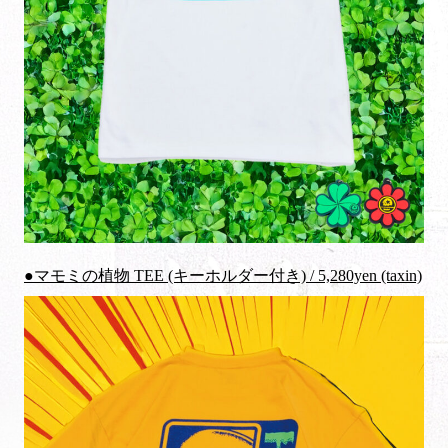
●マモミの植物 TEE (キーホルダー付き) / 5,280yen (taxin)