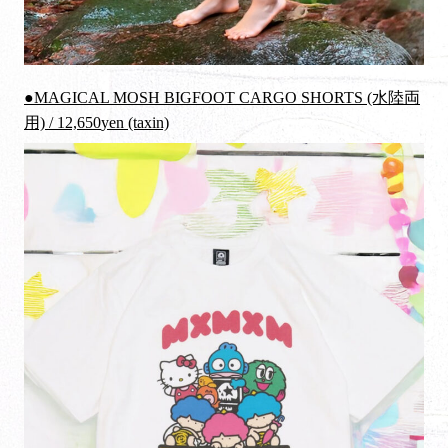
●MAGICAL MOSH BIGFOOT CARGO SHORTS (水陸両
用) /
12,650
yen (taxin)