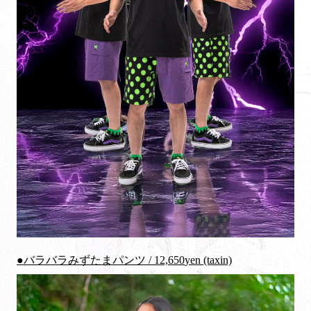
●バラバラみずたまパンツ /
12,650
yen (taxin)