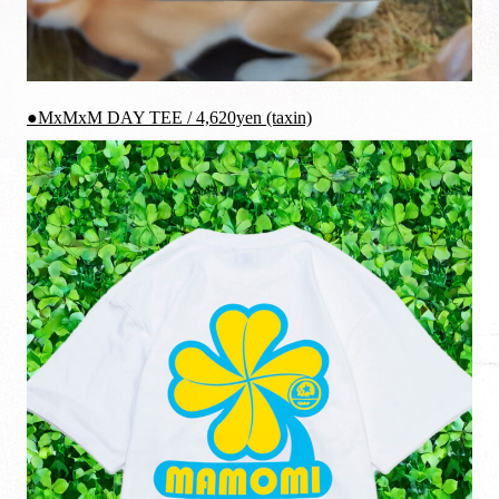
●MxMxM DAY TEE / 4,620yen (taxin)