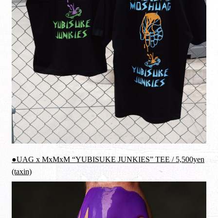
●UAG x MxMxM “YUBISUKE JUNKIES” TEE / 5,500yen
(taxin)