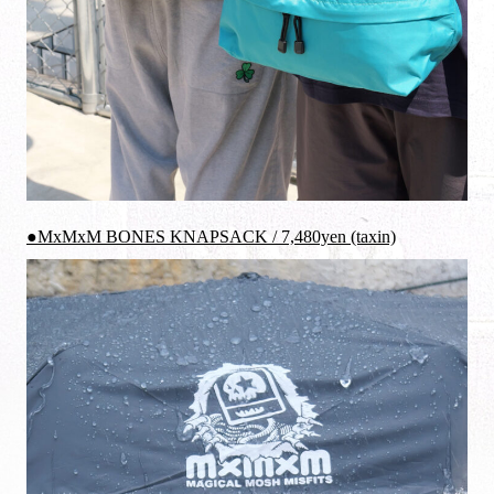
●MxMxM BONES KNAPSACK / 7,480yen (taxin)