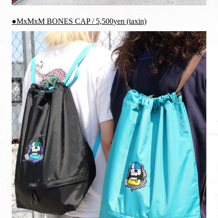
●MxMxM BONES CAP / 5,500yen (taxin)