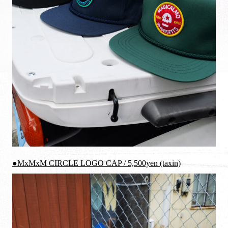
●MxMxM CIRCLE LOGO CAP / 5,500yen (taxin)