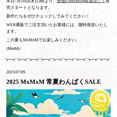
本日7月10日(木)12時より、
全国のMxMxM取扱店にて
発
売スタートとなります。
新作たちをぜひチェックしてみてください！
WEB通販でご注文頂いたお客様には、随時発送いたし
ます。
この夏もMxMxMでお楽しみください。
(MmM)/
2025/07/09
2025 MxMxM 常夏わんぱくSALE