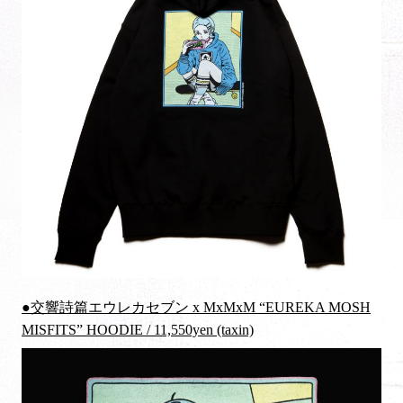
●交響詩篇エウレカセブン x MxMxM “EUREKA MOSH
MISFITS” HOODIE / 11,550yen (taxin)