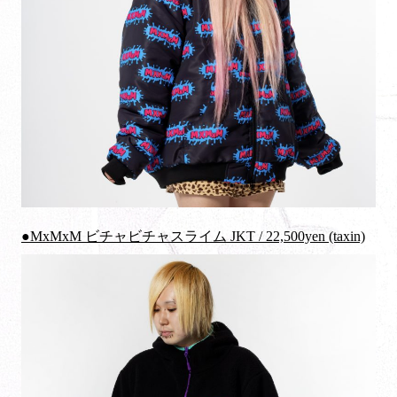
●MxMxM ビチャビチャスライム JKT / 22,500yen (taxin)