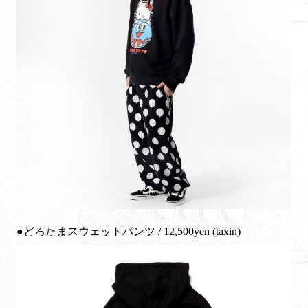
●どろたまスウェットパンツ / 12,500yen (taxin)