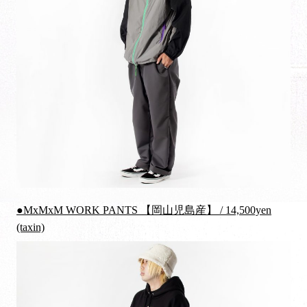
●MxMxM WORK PANTS 【岡山児島産】 / 14,500yen
(taxin)