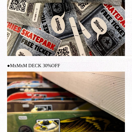
●MxMxM DECK 30%OFF