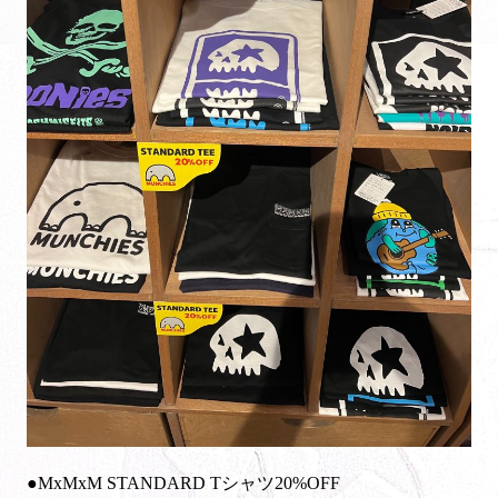
●MxMxM STANDARD Tシャツ20%OFF