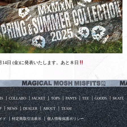
月14日 (金)に発表いたします。あと８日
MS
COLLABO
JACKET
TOPS
PANTS
TEE
GOODS
SKATE
P
NEWS
DEALER
ABOUT
TEAM
イド
特定商取引法表示
個人情報保護ポリシー